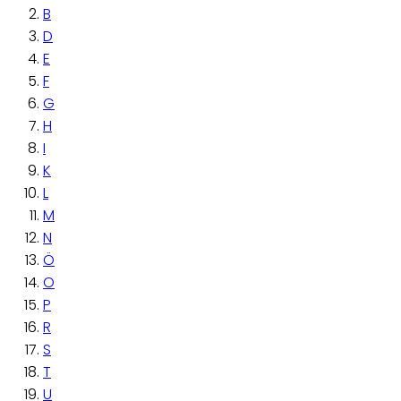
B
D
E
F
G
H
I
K
L
M
N
Ö
O
P
R
S
T
U