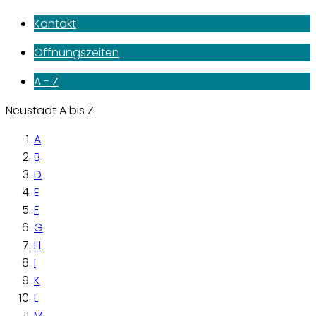
Kontakt
Öffnungszeiten
A - Z
Neustadt A bis Z
A
B
D
E
F
G
H
I
K
L
M