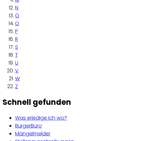
N
Ö
O
P
R
S
T
U
V
W
Z
Schnell gefunden
Was erledige ich wo?
BürgerBüro
Mängelmelder