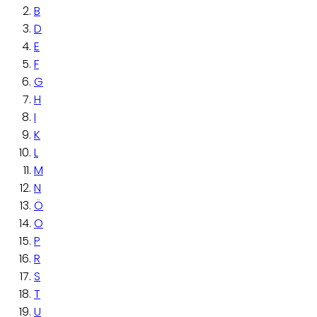
B
D
E
F
G
H
I
K
L
M
N
Ö
O
P
R
S
T
U