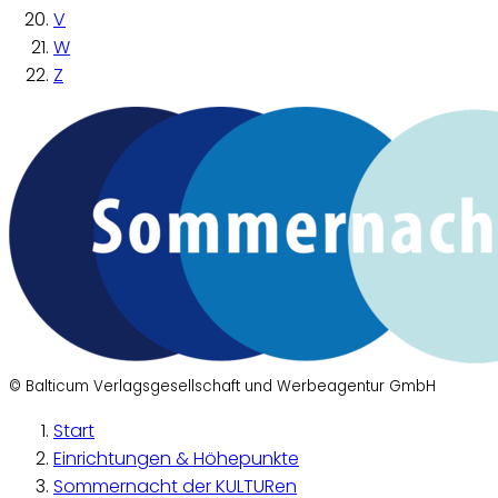
V
W
Z
© Balticum Verlagsgesellschaft und Werbeagentur GmbH
Start
Einrichtungen & Höhepunkte
Sommernacht der KULTURen