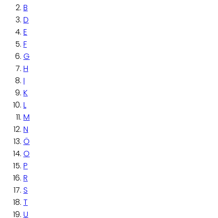
B
D
E
F
G
H
I
K
L
M
N
Ö
O
P
R
S
T
U