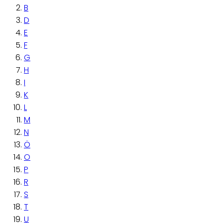
B
D
E
F
G
H
I
K
L
M
N
Ö
O
P
R
S
T
U