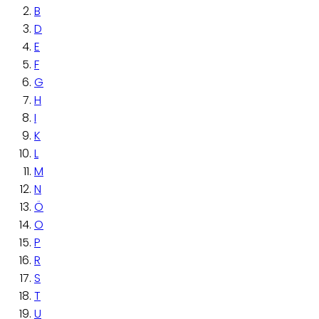
B
D
E
F
G
H
I
K
L
M
N
Ö
O
P
R
S
T
U