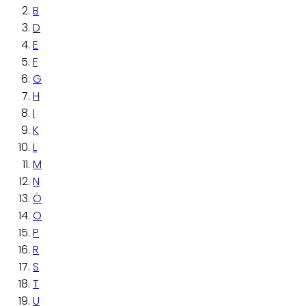
B
D
E
F
G
H
I
K
L
M
N
Ö
O
P
R
S
T
U