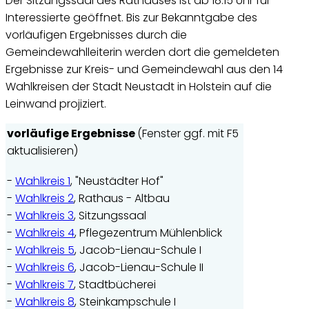
Der Sitzungssaal des Rathauses ist ab 18:15 Uhr für
Interessierte geöffnet. Bis zur Bekanntgabe des
vorläufigen Ergebnisses durch die
Gemeindewahlleiterin werden dort die gemeldeten
Ergebnisse zur Kreis- und Gemeindewahl aus den 14
Wahlkreisen der Stadt Neustadt in Holstein auf die
Leinwand projiziert.
vorläufige Ergebnisse
(Fenster ggf. mit F5
aktualisieren)
-
Wahlkreis 1
, "Neustädter Hof"
-
Wahlkreis 2
, Rathaus - Altbau
-
Wahlkreis 3
, Sitzungssaal
-
Wahlkreis 4
, Pflegezentrum Mühlenblick
-
Wahlkreis 5
, Jacob-Lienau-Schule I
-
Wahlkreis 6
, Jacob-Lienau-Schule II
-
Wahlkreis 7
, Stadtbücherei
-
Wahlkreis 8
, Steinkampschule I