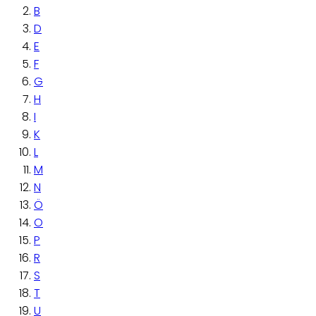
B
D
E
F
G
H
I
K
L
M
N
Ö
O
P
R
S
T
U