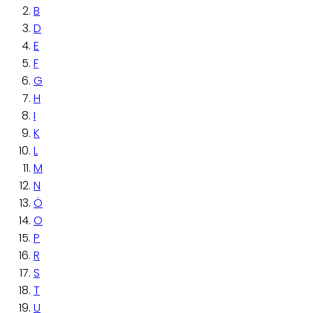
B
D
E
F
G
H
I
K
L
M
N
Ö
O
P
R
S
T
U