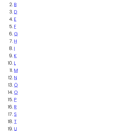
B
D
E
F
G
H
I
K
L
M
N
Ö
O
P
R
S
T
U