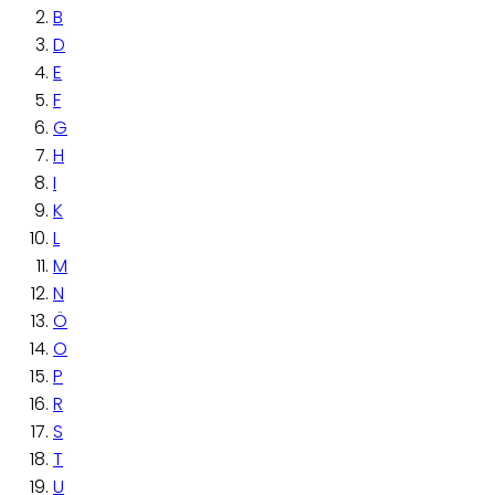
B
D
E
F
G
H
I
K
L
M
N
Ö
O
P
R
S
T
U