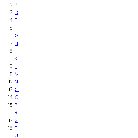
B
D
E
F
G
H
I
K
L
M
N
Ö
O
P
R
S
T
U