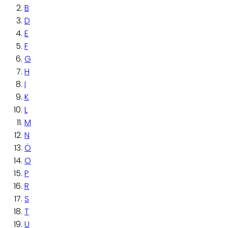
B
D
E
F
G
H
I
K
L
M
N
Ö
O
P
R
S
T
U