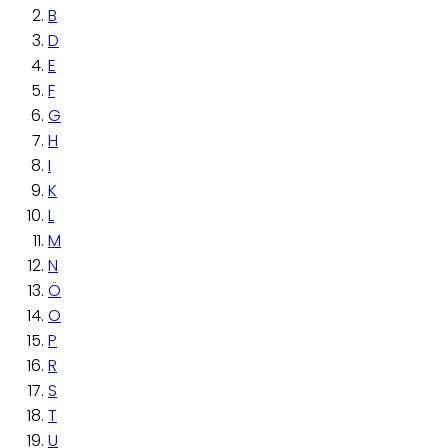
B
D
E
F
G
H
I
K
L
M
N
Ö
O
P
R
S
T
U