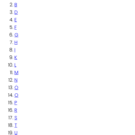
B
D
E
F
G
H
I
K
L
M
N
Ö
O
P
R
S
T
U