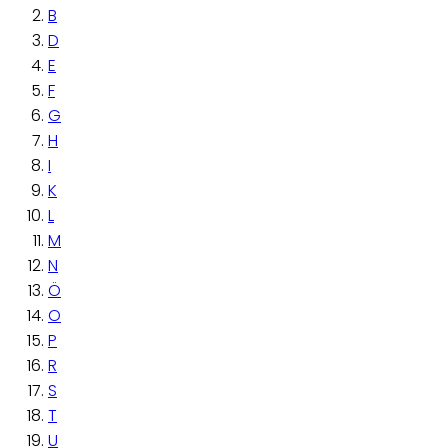
B
D
E
F
G
H
I
K
L
M
N
Ö
O
P
R
S
T
U