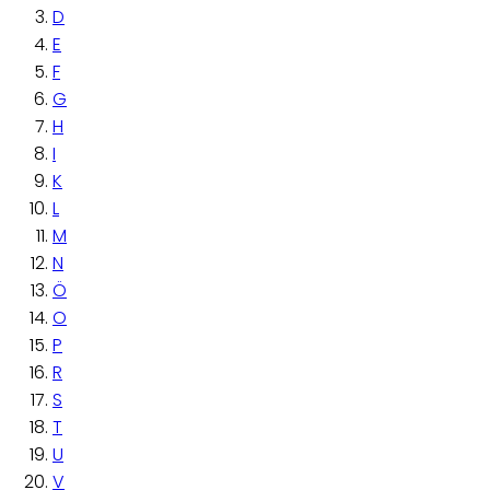
D
E
F
G
H
I
K
L
M
N
Ö
O
P
R
S
T
U
V