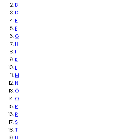
B
D
E
F
G
H
I
K
L
M
N
Ö
O
P
R
S
T
U