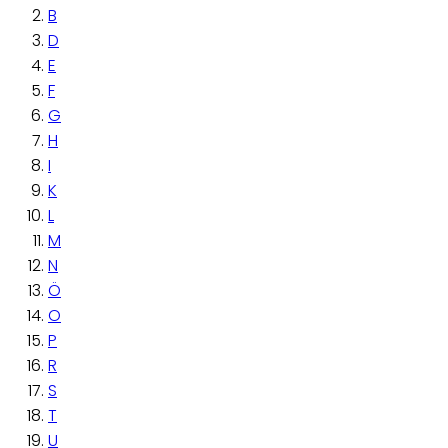
B
D
E
F
G
H
I
K
L
M
N
Ö
O
P
R
S
T
U