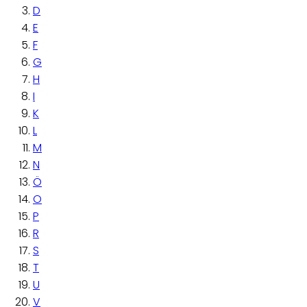
D
E
F
G
H
I
K
L
M
N
Ö
O
P
R
S
T
U
V