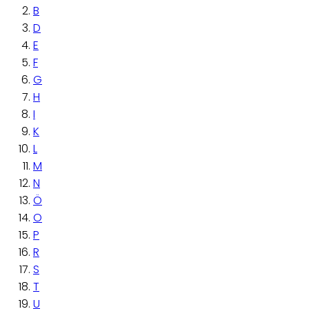
B
D
E
F
G
H
I
K
L
M
N
Ö
O
P
R
S
T
U