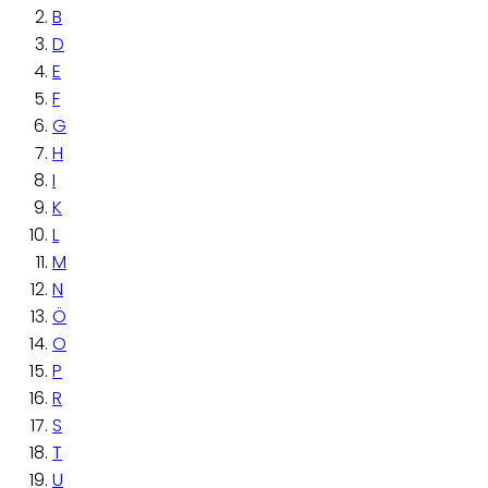
B
D
E
F
G
H
I
K
L
M
N
Ö
O
P
R
S
T
U