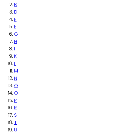
B
D
E
F
G
H
I
K
L
M
N
Ö
O
P
R
S
T
U